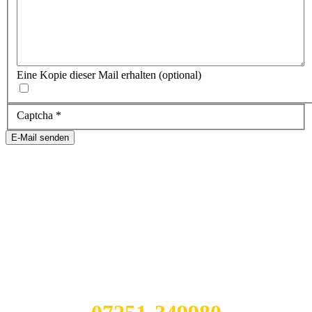
Eine Kopie dieser Mail erhalten
(optional)
Captcha
*
E-Mail senden
WIR SIND FÜR SIE DA!
Montag-Freitag:
09:00 – 19:00 Uhr
Samstag:
10:00 – 14:00 Uhr